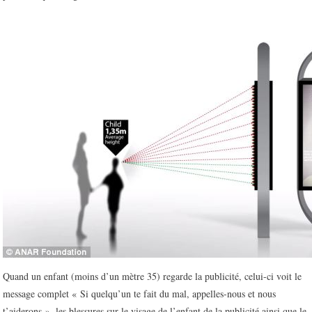
Quand un enfant (moins d’un mètre 35) regarde la publicité, celui-ci voit le
message complet « Si quelqu’un te fait du mal, appelles-nous et nous
t’aiderons », les blessures sur le visage de l’enfant de la publicité ainsi que le