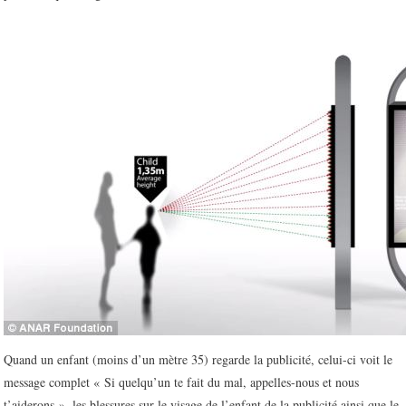
Quand un enfant (moins d’un mètre 35) regarde la publicité, celui-ci voit le
message complet « Si quelqu’un te fait du mal, appelles-nous et nous
t’aiderons », les blessures sur le visage de l’enfant de la publicité ainsi que le